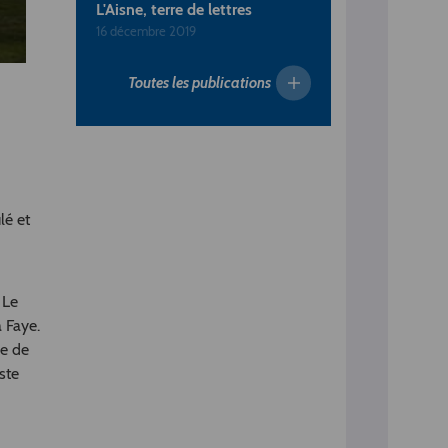
L'Aisne, terre de lettres
16 décembre 2019
Toutes les publications
lé et
 Le
 Faye.
se de
ste