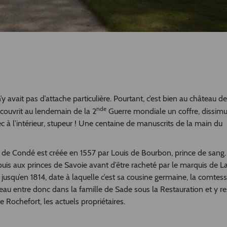
’y avait pas d’attache particulière. Pourtant, c’est bien au château de
nde
découvrit au lendemain de la 2
Guerre mondiale un coffre, dissimu
ec à l’intérieur, stupeur ! Une centaine de manuscrits de la main du
uté de Condé est créée en 1557 par Louis de Bourbon, prince de sang.
s aux princes de Savoie avant d’être racheté par le marquis de La
e jusqu’en 1814, date à laquelle c’est sa cousine germaine, la comtes
âteau entre donc dans la famille de Sade sous la Restauration et y re
e Rochefort, les actuels propriétaires.