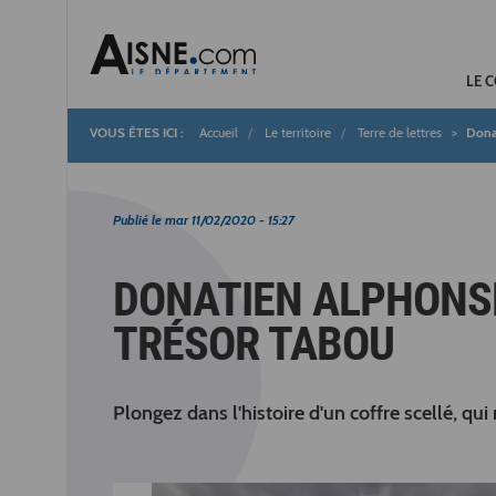
LE 
Accueil
Le territoire
Terre de lettres
Donat
Fil
d'Ariane
Publié le
mar 11/02/2020 - 15:27
DONATIEN ALPHONSE
TRÉSOR TABOU
Plongez dans l'histoire d'un coffre scellé, qui