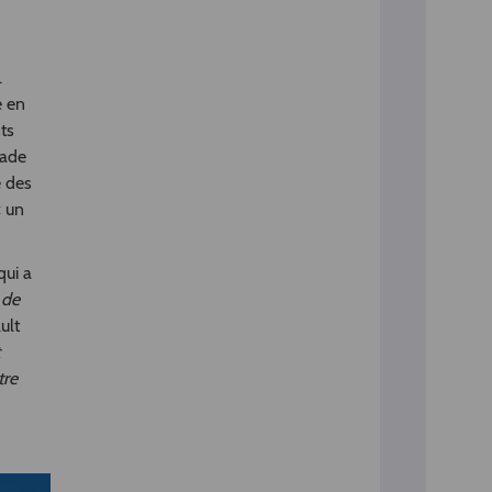
.
e en
ts
Sade
e des
« un
qui a
 de
ult
tre