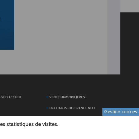
x
AGE D'ACCUEIL
VENTES IMMOBILIÈRES
ENT HAUTS-DE-FRANCE NEO
Gestion cookies
SERVICES DU
TOUTES LES ACTUALITÉS
 statistiques de visites.
ESPACE PRESSE
 FORMULAIRES