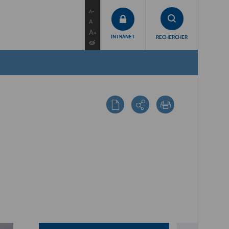
contenu
menu
recherche
A-
A
A+
INTRANET
RECHERCHER