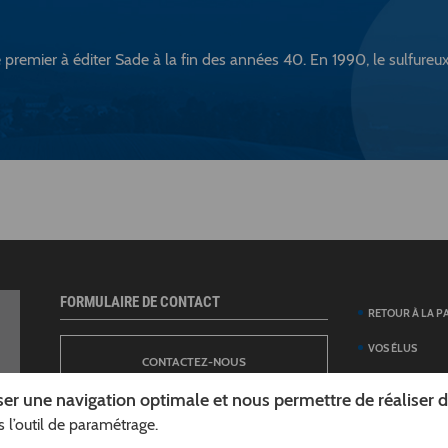
e premier à éditer Sade à la fin des années 40. En 1990, le sulfureu
FORMULAIRE DE CONTACT
RETOUR À LA P
VOS ÉLUS
CONTACTEZ-NOUS
ANNUAIRE DES 
er une navigation optimale et nous permettre de réaliser des
DÉPARTEMENT
 l’outil de paramétrage.
NEWSLETTER
DÉMARCHES ET