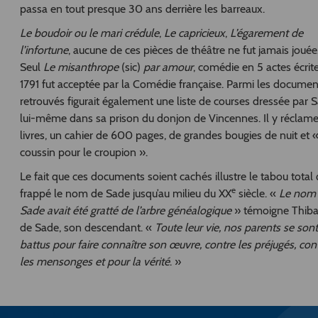
passa en tout presque 30 ans derrière les barreaux.
Le boudoir ou le mari crédule
,
Le capricieux
,
L’égarement de
l’infortune
, aucune de ces pièces de théâtre ne fut jamais jouée
Seul
Le misanthrope
(sic)
par amour
, comédie en 5 actes écrit
1791 fut acceptée par la Comédie française. Parmi les documen
retrouvés figurait également une liste de courses dressée par 
lui-même dans sa prison du donjon de Vincennes. Il y réclam
livres, un cahier de 600 pages, de grandes bougies de nuit et 
coussin pour le croupion ».
Le fait que ces documents soient cachés illustre le tabou total 
e
frappé le nom de Sade jusqu’au milieu du XX
siècle. «
Le nom
Sade avait été gratté de l’arbre généalogique
» témoigne Thiba
de Sade, son descendant. «
Toute leur vie, nos parents se sont
battus pour faire connaître son œuvre, contre les préjugés, con
les mensonges et pour la vérité
. »