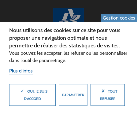
Gestion cookies
Nous utilisons des cookies sur ce site pour vous
proposer une navigation optimale et nous
permettre de réaliser des statistiques de visites.
CONSEIL DÉPARTEMENTAL DE L'AISNE
Vous pouvez les accepter, les refuser ou les personnaliser
Siège :
dans l’outil de paramétrage.
Rue Paul Doumer
Plus d'infos
02013 LAON cedex
Tél. 03 23 24 60 60
✓
✗
MASQUER
OUI, JE SUIS
TOUT
PARAMÈTRER
D'ACCORD
REFUSER
© 2026 Département de l'Aisne
Plan du site
Mentions légales
Cookies
Accessibilité (non conforme)
Plan du site