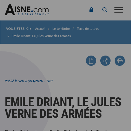
Toggle
Accueil
Le territoire
Terre de lettres
Fil
Emile Driant, Le Jules Verne des armées
d'Ariane
Publié le
ven 20/03/2020 - 14:11
EMILE DRIANT, LE JULES
VERNE DES ARMÉES