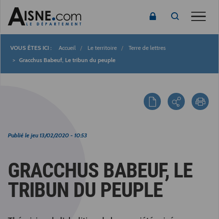
Toggle
Accueil
Le territoire
Terre de lettres
Fil
Gracchus Babeuf, Le tribun du peuple
d'Ariane
Publié le
jeu 13/02/2020 - 10:53
GRACCHUS BABEUF, LE
TRIBUN DU PEUPLE