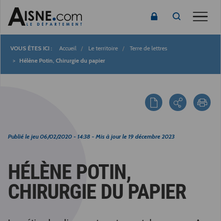
Toggle
Accueil
Le territoire
Terre de lettres
Fil
Hélène Potin, Chirurgie du papier
d'Ariane
Publié le
jeu 06/02/2020 - 14:38
- Mis à jour le
19 décembre 2023
HÉLÈNE POTIN,
CHIRURGIE DU PAPIER