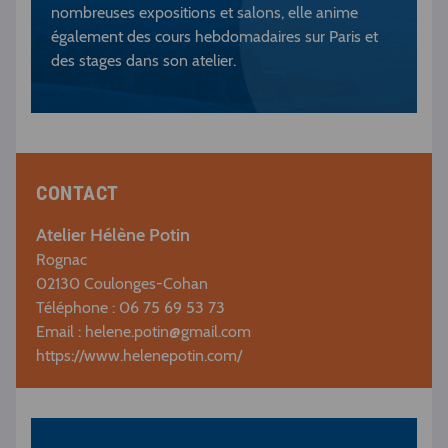
nombreuses expositions et salons, elle anime
également des cours hebdomadaires sur Paris et
des stages dans son atelier.
CONTACT
Atelier Hélène Potin
Rognac
02130 Coulonges-Cohan
Téléphone : 06 75 69 53 73
Email :
helene.potin@gmail.com
https://www.helenepotin.com/