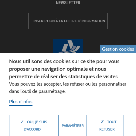
NEWSLETTER
INSCRIPTION À LA LETTRE D’INFORMATION
Gestion cookies
Nous utilisons des cookies sur ce site pour vous
proposer une navigation optimale et nous
permettre de réaliser des statistiques de visites.
CONSEIL DÉPARTEMENTAL DE L'AISNE
Vous pouvez les accepter, les refuser ou les personnaliser
Siège :
dans l’outil de paramétrage.
Rue Paul Doumer
Plus d'infos
02013 LAON cedex
Tél. 03 23 24 60 60
✓
✗
MASQUER
OUI, JE SUIS
TOUT
PARAMÈTRER
D'ACCORD
REFUSER