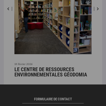
18 février 2026
18 fé
LE CENTRE DE RESSOURCES
LE
A
ENVIRONNEMENTALES GÉODOMIA
EN
FORMULAIRE DE CONTACT