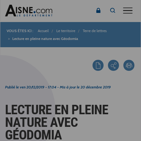
Toggle
Accueil
Le territoire
Terre de lettres
Fil
Lecture en pleine nature avec Géodomia
d'Ariane
Publié le
ven 20/12/2019 - 17:04
- Mis à jour le
20 décembre 2019
LECTURE EN PLEINE
NATURE AVEC
GÉODOMIA