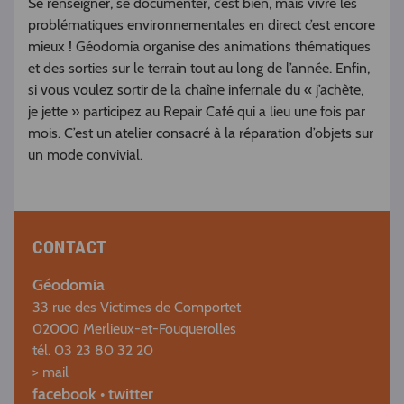
Se renseigner, se documenter, c’est bien, mais vivre les
problématiques environnementales en direct c’est encore
mieux ! Géodomia organise des animations thématiques
et des sorties sur le terrain tout au long de l’année. Enfin,
si vous voulez sortir de la chaîne infernale du « j’achète,
je jette » participez au Repair Café qui a lieu une fois par
mois. C’est un atelier consacré à la réparation d’objets sur
un mode convivial.
CONTACT
Géodomia
33 rue des Victimes de Comportet
02000 Merlieux-et-Fouquerolles
tél. 03 23 80 32 20
> mail
facebook
•
twitter