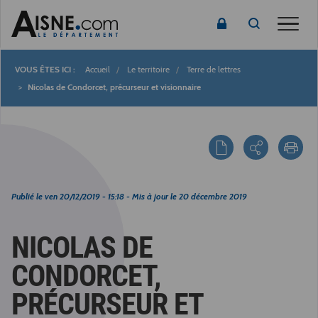
Toggle
Accueil
Le territoire
Terre de lettres
Fil
Nicolas de Condorcet, précurseur et visionnaire
d'Ariane
Publié le
ven 20/12/2019 - 15:18
- Mis à jour le
20 décembre 2019
NICOLAS DE
CONDORCET,
PRÉCURSEUR ET