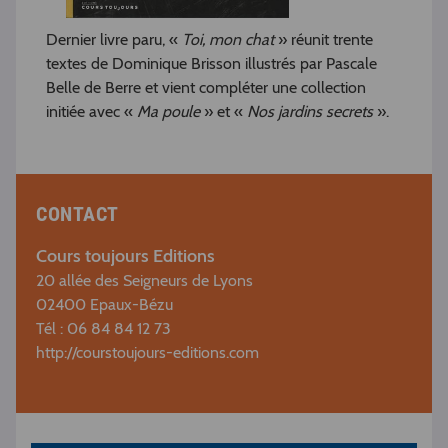
Dernier livre paru, «
Toi, mon chat
» réunit trente
textes de Dominique Brisson illustrés par Pascale
Belle de Berre et vient compléter une collection
initiée avec «
Ma poule
» et «
Nos jardins secrets
».
CONTACT
Cours toujours Editions
20 allée des Seigneurs de Lyons
02400 Epaux-Bézu
Tél : 06 84 84 12 73
http://courstoujours-editions.com