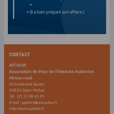
»
(Il a bien préparé son affaire.)
CONTACT
APTAHR
Association de Pays de Thiérache Aubenton
Hirson rural
36 boulevard Savart
02830 Saint-Michel
Tél : 03 23 98 63 93
Email :
aptahr2@wanadoo.fr
http://www.aptahr.fr