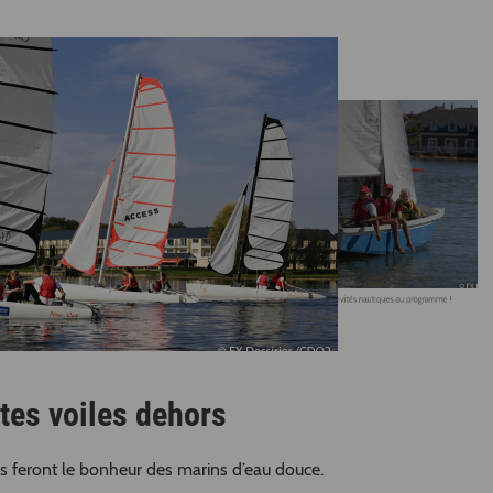
Sur le lac de l"Ailette à Chamouil
Cap'Aisne à Chamouille : activités nautiques au programme !
hamouille
tes voiles dehors
res feront le bonheur des marins d’eau douce.