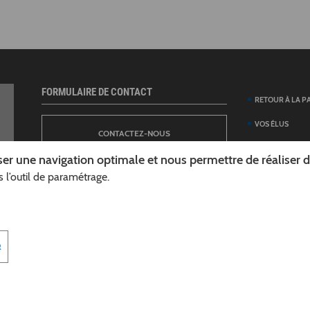
FORMULAIRE DE CONTACT
RETOUR À LA P
VOS ÉLUS
CONTACTEZ-NOUS
ANNUAIRE DES 
er une navigation optimale et nous permettre de réaliser des
DÉPARTEMENT
 l’outil de paramétrage.
NEWSLETTER
DÉMARCHES ET
GUIDE DES AID
INSCRIPTION À LA LETTRE D’INFORMATION
TÉLÉCHARGER L
R
DÉPARTEMENT
INFOROUTES02
MARCHÉS PUBL