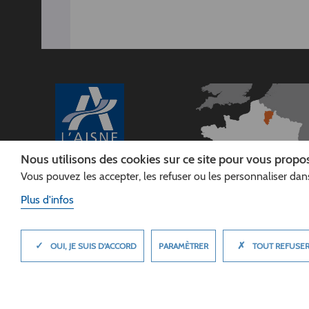
Nous utilisons des cookies sur ce site pour vous propos
Vous pouvez les accepter, les refuser ou les personnaliser dans
CONSEIL
DÉPARTEMENTAL DE
Plus d'infos
L'AISNE
Siège :
Rue Paul Doumer
✓
✗
MASQUER
PARAMÈTRER
OUI, JE SUIS D'ACCORD
TOUT REFUSE
02013 LAON cedex
Tél. 03 23 24 60 60