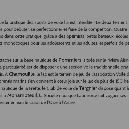
que la pratique des sports de voile lui est interdite ! Le département
s pour débuter, se perfectionner et faire de la compétition. Quatre
 dans cette pratique, grâce à des optimists, petits bateaux-écoles
ts monocoques pour les adolescents et les adultes, et parfois de pe
Pommiers
attache sur la base nautique de
, située sur la rivière Aisn
sa particularité est de disposer d’une section voile traditionnelle pra
Chamouille
is. A
, le lac est le terrain de jeu de l’association Voile 
pprentis marins s’en donnent à cœur joie sur le lac de plus de 150 he
Tergnier
nautique de la Frette, le Club de voile de
dispose quant à 
Monampteuil
et à
, la Société nautique Laonnoise fait voguer ses
nter en eau le canal de l’Oise à l’Aisne.