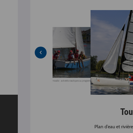
Sur le lac de l"Ailette à Chamouille
Cap'Aisne à Chamouille : activités nautiques au programme !
Sur le lac de l"Ailette à C
Tou
Plan d’eau et riviè