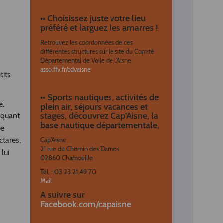
•• Choisissez juste votre lieu
préféré et larguez les amarres !
Retrouvez les coordonnées de ces
différentes structures sur le site du Comité
Départemental de Voile de l’Aisne
asso.ffv.fr/cdvaisne
tits
•• Sports nautiques, activités de
e.
plein air, séjours vacances et
stages, découvrez Cap'Aisne, la
tiquant
base nautique départementale,
de
ctares,
Cap'Aisne
21 rue du Chemin des Dames
lui
02860 Chamouille
Tél. : 03 23 21 49 70
Mail
A suivre sur
Facebook.com/capaisne