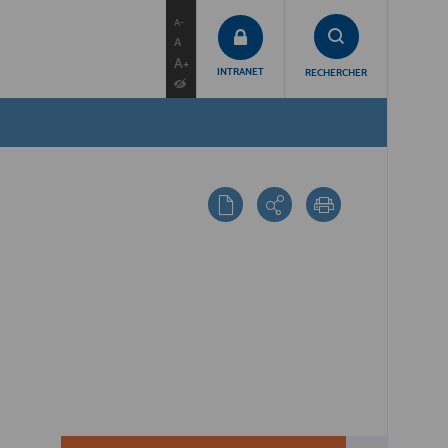
contenu
menu
recherche
A-
A
A+
INTRANET
RECHERCHER