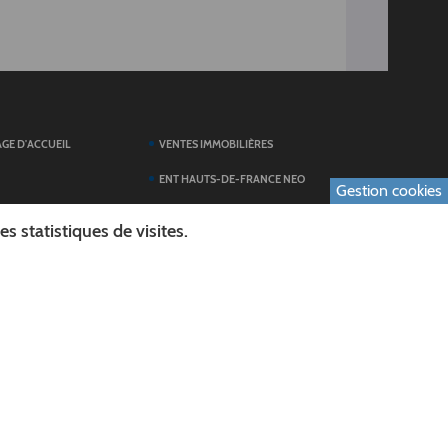
AGE D'ACCUEIL
VENTES IMMOBILIÈRES
ENT HAUTS-DE-FRANCE NEO
Gestion cookies
SERVICES DU
TOUTES LES ACTUALITÉS
 statistiques de visites.
ESPACE PRESSE
 FORMULAIRES
PUBLICATIONS
ES
L'AGENDA DES SORTIES
E LOGO DU CONSEIL
L'AISNE EN IMAGES
AL
RECHERCHER
ICS