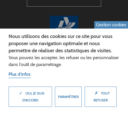
Gestion cookies
Nous utilisons des cookies sur ce site pour vous
proposer une navigation optimale et nous
permettre de réaliser des statistiques de visites.
CONSEIL DÉPARTEMENTAL DE L'AISNE
Vous pouvez les accepter, les refuser ou les personnaliser
Siège :
dans l’outil de paramétrage.
Rue Paul Doumer
Plus d'infos
02013 LAON cedex
Tél. 03 23 24 60 60
✓
✗
MASQUER
OUI, JE SUIS
TOUT
PARAMÈTRER
D'ACCORD
REFUSER
© 2026 Département de l'Aisne
Plan du site
Mentions légales
Cookies