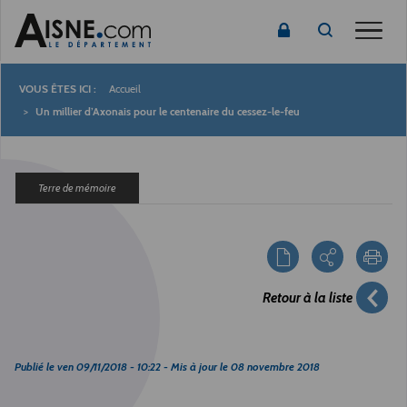
Toggle
Accueil
Fil
Un millier d’Axonais pour le centenaire du cessez-le-feu
d'Ariane
Terre de mémoire
Retour à la liste
Publié le
ven 09/11/2018 - 10:22
- Mis à jour le
08 novembre 2018