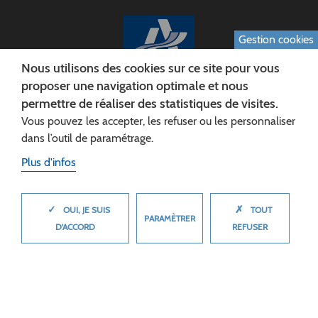
Gestion cookies
Nous utilisons des cookies sur ce site pour vous
proposer une navigation optimale et nous
permettre de réaliser des statistiques de visites.
CONSEIL DÉPARTEMENTAL DE L'AISNE
Vous pouvez les accepter, les refuser ou les personnaliser
Siège :
dans l’outil de paramétrage.
Rue Paul Doumer
Plus d'infos
02013 LAON cedex
Tél. 03 23 24 60 60
✓
✗
MASQUER
OUI, JE SUIS
TOUT
PARAMÈTRER
D'ACCORD
REFUSER
© 2026 Département de l'Aisne
Plan du site
Mentions légales
Cookies
Accessibilité (non conforme)
Plan du site