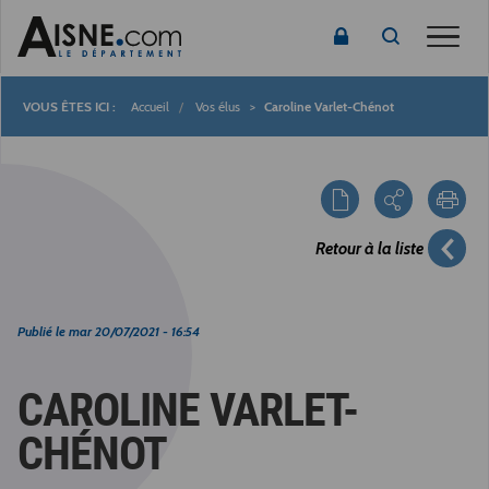
Toggle
Accueil
Vos élus
Caroline Varlet-Chénot
Fil
d'Ariane
Retour à la liste
Publié le
mar 20/07/2021 - 16:54
CAROLINE VARLET-
CHÉNOT