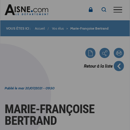
Toggle
Accueil
Vos élus
Marie-Françoise Bertrand
Fil
d'Ariane
Retour à la liste
Publié le
mar 20/07/2021 - 09:50
MARIE-FRANÇOISE
BERTRAND