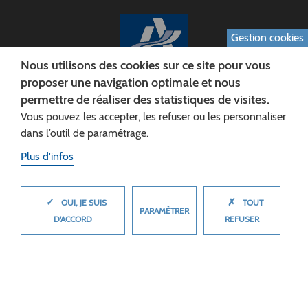
Gestion cookies
Nous utilisons des cookies sur ce site pour vous
proposer une navigation optimale et nous
permettre de réaliser des statistiques de visites.
CONSEIL DÉPARTEMENTAL DE L'AISNE
Vous pouvez les accepter, les refuser ou les personnaliser
Siège :
dans l’outil de paramétrage.
Rue Paul Doumer
Plus d'infos
02013 LAON cedex
Tél. 03 23 24 60 60
✓
✗
MASQUER
OUI, JE SUIS
TOUT
PARAMÈTRER
D'ACCORD
REFUSER
© 2026 Département de l'Aisne
Plan du site
Mentions légales
Cookies
Accessibilité (non conforme)
Plan du site