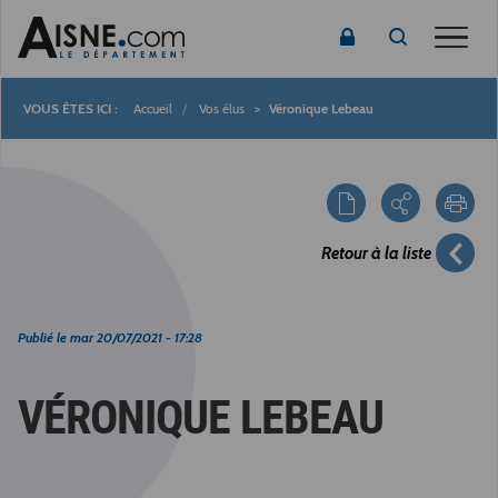
Toggle
Accueil
Vos élus
Véronique Lebeau
Fil
d'Ariane
Retour à la liste
Publié le
mar 20/07/2021 - 17:28
VÉRONIQUE LEBEAU