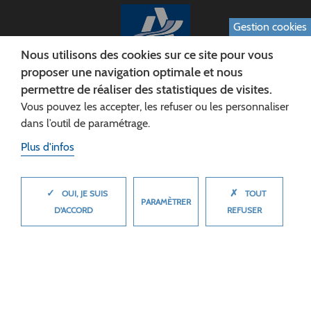
Gestion cookies
Nous utilisons des cookies sur ce site pour vous
proposer une navigation optimale et nous
permettre de réaliser des statistiques de visites.
CONSEIL DÉPARTEMENTAL DE L'AISNE
Vous pouvez les accepter, les refuser ou les personnaliser
Siège :
dans l’outil de paramétrage.
Rue Paul Doumer
Plus d'infos
02013 LAON cedex
Tél. 03 23 24 60 60
✓
✗
MASQUER
OUI, JE SUIS
TOUT
PARAMÈTRER
D'ACCORD
REFUSER
© 2026 Département de l'Aisne
Plan du site
Mentions légales
Cookies
Accessibilité (non conforme)
Plan du site