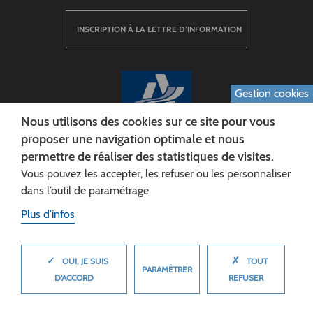
INSCRIPTION À LA LETTRE D’INFORMATION
Gestion cookies
Nous utilisons des cookies sur ce site pour vous
proposer une navigation optimale et nous
permettre de réaliser des statistiques de visites.
CONSEIL DÉPARTEMENTAL DE L'AISNE
Vous pouvez les accepter, les refuser ou les personnaliser
Siège :
dans l’outil de paramétrage.
Rue Paul Doumer
Plus d'infos
02013 LAON cedex
Tél. 03 23 24 60 60
✓
✗
MASQUER
OUI, JE SUIS
TOUT
PARAMÈTRER
D'ACCORD
REFUSER