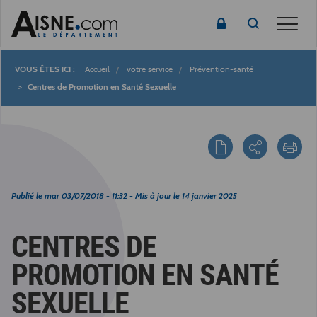
Toggle
Accueil
votre service
Prévention-santé
Fil
Centres de Promotion en Santé Sexuelle
d'Ariane
Publié le
mar 03/07/2018 - 11:32
- Mis à jour le
14 janvier 2025
CENTRES DE
PROMOTION EN SANTÉ
SEXUELLE