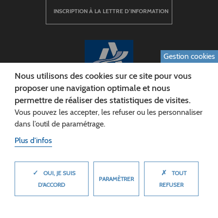
INSCRIPTION À LA LETTRE D’INFORMATION
Gestion cookies
Nous utilisons des cookies sur ce site pour vous
proposer une navigation optimale et nous
permettre de réaliser des statistiques de visites.
CONSEIL DÉPARTEMENTAL DE L'AISNE
Vous pouvez les accepter, les refuser ou les personnaliser
Siège :
dans l’outil de paramétrage.
Rue Paul Doumer
Plus d'infos
02013 LAON cedex
Tél. 03 23 24 60 60
✓
✗
MASQUER
OUI, JE SUIS
TOUT
PARAMÈTRER
D'ACCORD
REFUSER