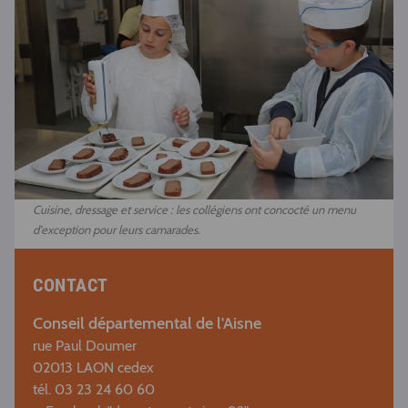
Cuisine, dressage et service : les collégiens ont concocté un menu
d'exception pour leurs camarades.
CONTACT
Conseil départemental de l'Aisne
rue Paul Doumer
02013 LAON cedex
tél. 03 23 24 60 60