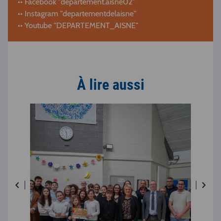
•• Facebook "departement.aisne02"
•• Instagram "departementdelaisne"
•• Youtube "DEPARTEMENT_AISNE"
À lire aussi