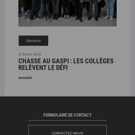
Education
12 février 2026
12 fé
ES
CHASSE AU GASPI : LES COLLÈGES
CH
RELÈVENT LE DÉFI
RE
Actualité
Actual
FORMULAIRE DE CONTACT
CONTACTEZ-NOUS