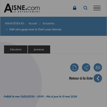
Toggle
Accueil
Actualites
Fil
Défi zéro gaspi avec le Chef Lucas Vannier
d'Ariane
Education
Jeunesse
Retour à la liste
Publié le
mer 13/05/2026 - 09:51
- Mis à jour le
13 mai 2026