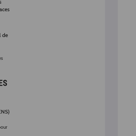
s
aces
l de
es
ES
ENS)
pour