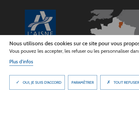
Nous utilisons des cookies sur ce site pour vous propos
Vous pouvez les accepter, les refuser ou les personnaliser dans
CONSEIL
DÉPARTEMENTAL DE
Plus d'infos
L'AISNE
Siège :
Rue Paul Doumer
✓
✗
MASQUER
PARAMÈTRER
OUI, JE SUIS D'ACCORD
TOUT REFUSE
02013 LAON cedex
Tél. 03 23 24 60 60