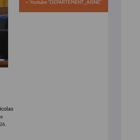
•• Youtube "DEPARTEMENT_AISNE"
icolas
re
026.