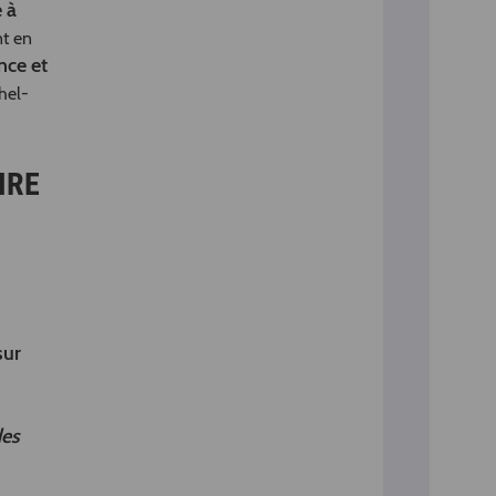
 à
nt en
nce et
hel-
IRE
sur
des