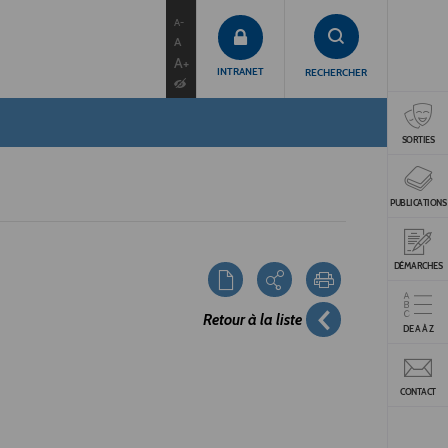
contenu
menu
recherche
A-
A
A+
INTRANET
RECHERCHER
SORTIES
PUBLICATIONS
DÉMARCHES
Retour à la liste
DE A À Z
CONTACT