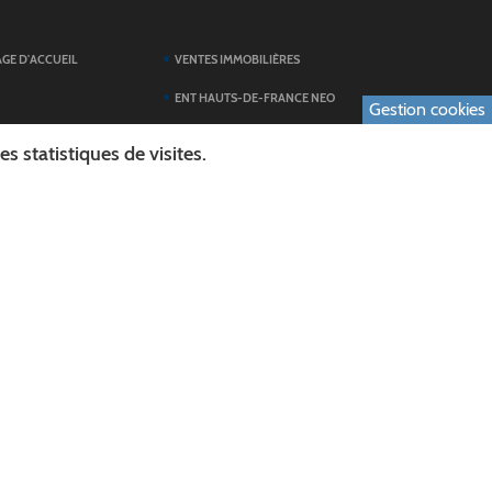
AGE D'ACCUEIL
VENTES IMMOBILIÈRES
ENT HAUTS-DE-FRANCE NEO
Gestion cookies
SERVICES DU
TOUTES LES ACTUALITÉS
 statistiques de visites.
ESPACE PRESSE
 FORMULAIRES
PUBLICATIONS
ES
L'AGENDA DES SORTIES
E LOGO DU CONSEIL
L'AISNE EN IMAGES
AL
RECHERCHER
ICS