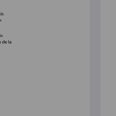
is
.
ux
le
n de la