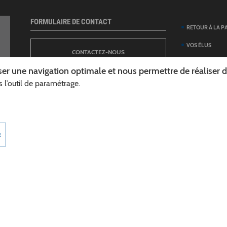
FORMULAIRE DE CONTACT
RETOUR À LA P
VOS ÉLUS
CONTACTEZ-NOUS
ANNUAIRE DES 
er une navigation optimale et nous permettre de réaliser des
DÉPARTEMENT
 l’outil de paramétrage.
NEWSLETTER
DÉMARCHES ET
GUIDE DES AID
INSCRIPTION À LA LETTRE D’INFORMATION
TÉLÉCHARGER L
R
DÉPARTEMENT
INFOROUTES02
MARCHÉS PUBL