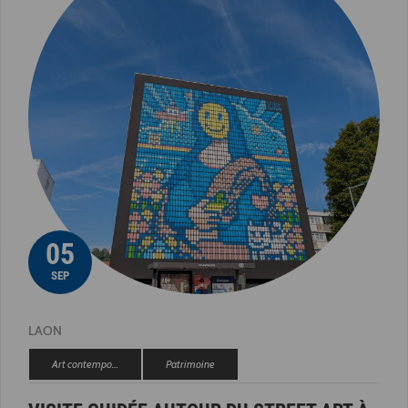
05
SEP
LAON
Art contempo…
Patrimoine