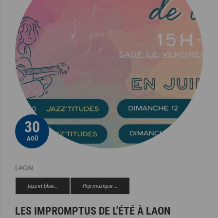
30
AOÛ
LAON
Jazz et blue…
Pop musique …
LES IMPROMPTUS DE L'ÉTÉ À LAON