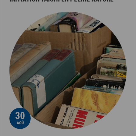
30
AOÛ