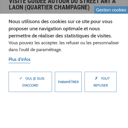
VISITE GUIDÉE AUTOUR DU STREET ART À
LAON (QUARTIER CHAMPAGNE)
Gestion cookies
Nous utilisons des cookies sur ce site pour vous
proposer une navigation optimale et nous
permettre de réaliser des statistiques de visites.
Vous pouvez les accepter, les refuser ou les personnaliser
dans l’outil de paramétrage.
Plus d'infos
✓
✗
MASQUER
OUI, JE SUIS
TOUT
PARAMÈTRER
D'ACCORD
REFUSER
05
07