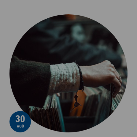
30
AOÛ