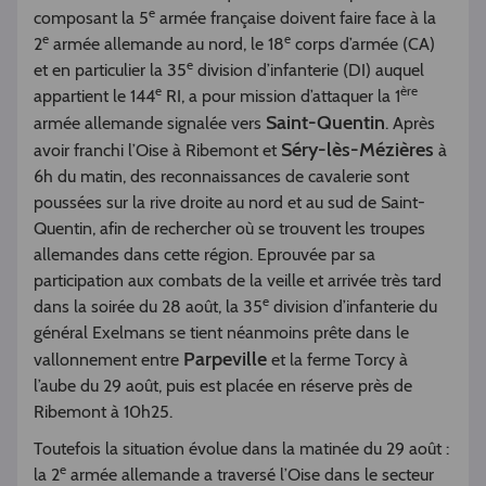
e
composant la 5
armée française doivent faire face à la
e
e
2
armée allemande au nord, le 18
corps d’armée (CA)
e
et en particulier la 35
division d’infanterie (DI) auquel
e
ère
appartient le 144
RI, a pour mission d’attaquer la 1
Saint-Quentin
armée allemande signalée vers
. Après
Séry-lès-Mézières
avoir franchi l’Oise à Ribemont et
à
6h du matin, des reconnaissances de cavalerie sont
poussées sur la rive droite au nord et au sud de Saint-
Quentin, afin de rechercher où se trouvent les troupes
allemandes dans cette région. Eprouvée par sa
participation aux combats de la veille et arrivée très tard
e
dans la soirée du 28 août, la 35
division d’infanterie du
général Exelmans se tient néanmoins prête dans le
Parpeville
vallonnement entre
et la ferme Torcy à
l’aube du 29 août, puis est placée en réserve près de
Ribemont à 10h25.
Toutefois la situation évolue dans la matinée du 29 août :
e
la 2
armée allemande a traversé l’Oise dans le secteur