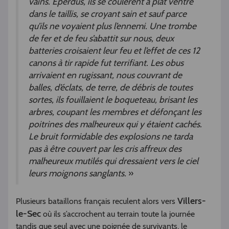
vains. Eperdus, ils se coulèrent à plat ventre
dans le taillis, se croyant sain et sauf parce
qu’ils ne voyaient plus l’ennemi. Une trombe
de fer et de feu s’abattit sur nous, deux
batteries croisaient leur feu et l’effet de ces 12
canons à tir rapide fut terrifiant. Les obus
arrivaient en rugissant, nous couvrant de
balles, d’éclats, de terre, de débris de toutes
sortes, ils fouillaient le boqueteau, brisant les
arbres, coupant les membres et défonçant les
poitrines des malheureux qui y étaient cachés.
Le bruit formidable des explosions ne tarda
pas à être couvert par les cris affreux des
malheureux mutilés qui dressaient vers le ciel
leurs moignons sanglants.
»
Villers-
Plusieurs bataillons français reculent alors vers
le-Sec
où ils s’accrochent au terrain toute la journée
tandis que seul avec une poignée de survivants, le