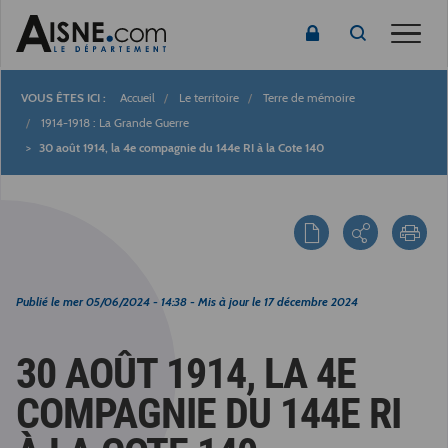
Toggle
Accueil
Le territoire
Terre de mémoire
Fil
1914-1918 : La Grande Guerre
30 août 1914, la 4e compagnie du 144e RI à la Cote 140
d'Ariane
Publié le
mer 05/06/2024 - 14:38
- Mis à jour le
17 décembre 2024
30 AOÛT 1914, LA 4E
COMPAGNIE DU 144E RI