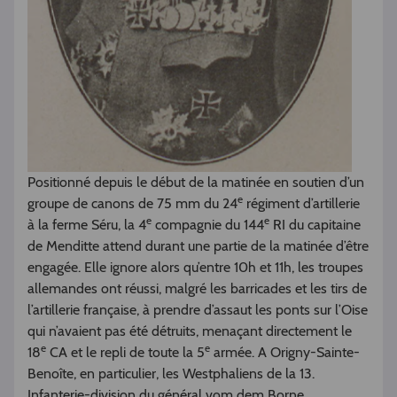
Positionné depuis le début de la matinée en soutien d’un
e
groupe de canons de 75 mm du 24
régiment d’artillerie
e
e
à la ferme Séru, la 4
compagnie du 144
RI du capitaine
de Menditte attend durant une partie de la matinée d’être
engagée. Elle ignore alors qu’entre 10h et 11h, les troupes
allemandes ont réussi, malgré les barricades et les tirs de
l’artillerie française, à prendre d’assaut les ponts sur l’Oise
qui n’avaient pas été détruits, menaçant directement le
e
e
18
CA et le repli de toute la 5
armée. A Origny-Sainte-
Benoîte, en particulier, les Westphaliens de la 13.
Infanterie-division du général vom dem Borne