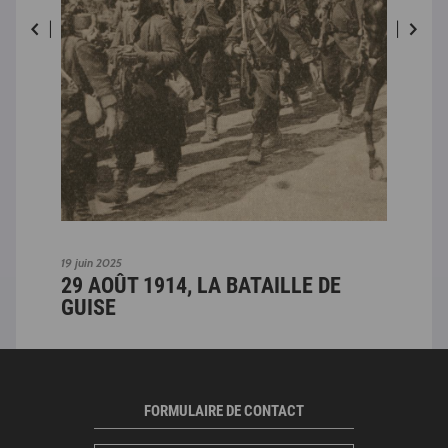
19 juin 2025
26 ju
DE
29 AOÛT 1914, LA BATAILLE DE
27 
GUISE
FO
FORMULAIRE DE CONTACT