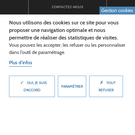
CONTACTEZ-NOUS
Gestion cookies
Nous utilisons des cookies sur ce site pour vous
proposer une navigation optimale et nous
NEWSLETTER
permettre de réaliser des statistiques de visites.
Vous pouvez les accepter, les refuser ou les personnaliser
INSCRIPTION À LA LETTRE D’INFORMATION
dans l’outil de paramétrage.
Plus d'infos
✓
✗
MASQUER
OUI, JE SUIS
TOUT
PARAMÈTRER
D'ACCORD
REFUSER
CONSEIL DÉPARTEMENTAL DE L'AISNE
Siège :
Rue Paul Doumer
02013 LAON cedex