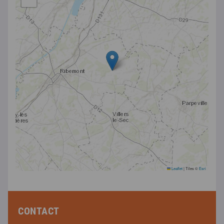
Leaflet
|
Tiles ©
Esri
CONTACT