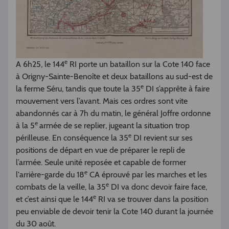
e
A 6h25, le 144
RI porte un bataillon sur la Cote 140 face
à Origny-Sainte-Benoîte et deux bataillons au sud-est de
e
la ferme Séru, tandis que toute la 35
DI s’apprête à faire
mouvement vers l’avant. Mais ces ordres sont vite
abandonnés car à 7h du matin, le général Joffre ordonne
e
à la 5
armée de se replier, jugeant la situation trop
e
périlleuse. En conséquence la 35
DI revient sur ses
positions de départ en vue de préparer le repli de
l’armée. Seule unité reposée et capable de former
e
l'arrière-garde du 18
CA éprouvé par les marches et les
e
combats de la veille, la 35
DI va donc devoir faire face,
e
et c’est ainsi que le 144
RI va se trouver dans la position
peu enviable de devoir tenir la Cote 140 durant la journée
du 30 août.