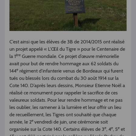
C’est ainsi que les élèves de 3B de 2014/2015 ont réalisé
un projet appelé « L'Œil du Tigre » pour le Centenaire de
ère
la 1
Guerre mondiale. Ce projet d’œuvre mémorielle
avait pour but de rendre hommage aux 62 soldats du
e
144
régiment d'infanterie venus de Bordeaux qui furent
tués ou blessés lors du combat du 30 août 1914 sur la
Cote 140. D’après leurs dessins, Monsieur Etienne Noël a
réalisé ce monument pour rappeler le sacrifice de ces
valeureux soldats. Pour leur rendre hommage et ne pas
les oublier, les ramener à la lumière et leur offrir un lieu
de recueillement, les Tigres ont souhaité que chaque
e
année, le 2
vendredi de juin, une cérémonie soit
e
e
e
organisée sur la Cote 140. Certains élèves de 3
, 4
, 5
et
e