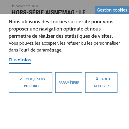
15 novembre 2021
Gestion cookies
HORS-SÉRIE AISNE'MAG : LE
DÉPARTEMENT À VOTRE SERVICE
Nous utilisons des cookies sur ce site pour vous
proposer une navigation optimale et nous
Actualité
permettre de réaliser des statistiques de visites.
Vous pouvez les accepter, les refuser ou les personnaliser
dans l’outil de paramétrage.
Plus d'infos
✓
✗
MASQUER
OUI, JE SUIS
TOUT
PARAMÈTRER
D'ACCORD
REFUSER