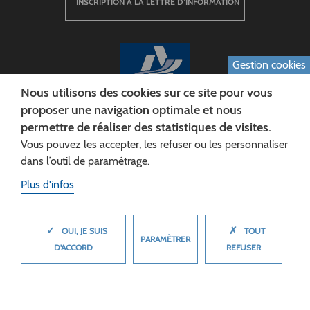
INSCRIPTION À LA LETTRE D’INFORMATION
Gestion cookies
Nous utilisons des cookies sur ce site pour vous
proposer une navigation optimale et nous
permettre de réaliser des statistiques de visites.
CONSEIL DÉPARTEMENTAL DE L'AISNE
Vous pouvez les accepter, les refuser ou les personnaliser
Siège :
dans l’outil de paramétrage.
Rue Paul Doumer
Plus d'infos
02013 LAON cedex
Tél. 03 23 24 60 60
✓
✗
MASQUER
OUI, JE SUIS
TOUT
PARAMÈTRER
D'ACCORD
REFUSER