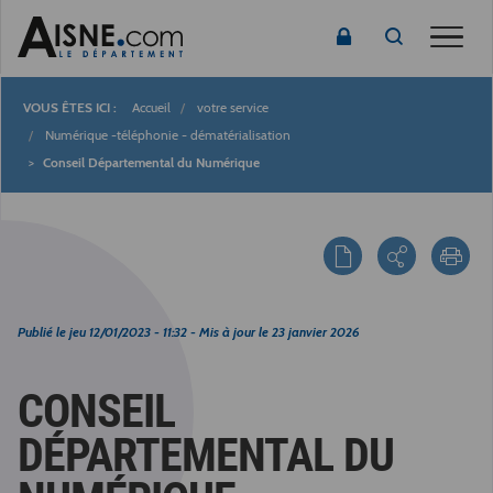
Toggle
Accueil
votre service
Fil
Numérique -téléphonie - dématérialisation
Conseil Départemental du Numérique
d'Ariane
Publié le
jeu 12/01/2023 - 11:32
- Mis à jour le
23 janvier 2026
CONSEIL
DÉPARTEMENTAL DU